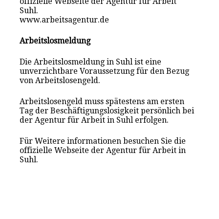
offizielle Webseite der Agentur für Arbeit
Suhl.
www.arbeitsagentur.de
Arbeitslosmeldung
Die Arbeitslosmeldung in Suhl ist eine
unverzichtbare Voraussetzung für den Bezug
von Arbeitslosengeld.
Arbeitslosengeld muss spätestens am ersten
Tag der Beschäftigungslosigkeit persönlich bei
der Agentur für Arbeit in Suhl erfolgen.
Für Weitere informationen besuchen Sie die
offizielle Webseite der Agentur für Arbeit in
Suhl.