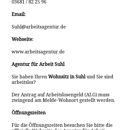
03681 / 82 25 96
Email:
Suhl@arbeitsagentur.de
Webseite:
www.arbeitsagentur.de
Agentur für Arbeit Suhl
Sie haben Ihren
Wohnsitz in Suhl
und Sie sind
arbeitslos?
Der Antrag auf Arbeitslosengeld (ALG) muss
zwingend am Melde-Wohnort gestellt werden.
Öffnungszeiten
Für die Öffnungszeiten besuchen Sie bitte die