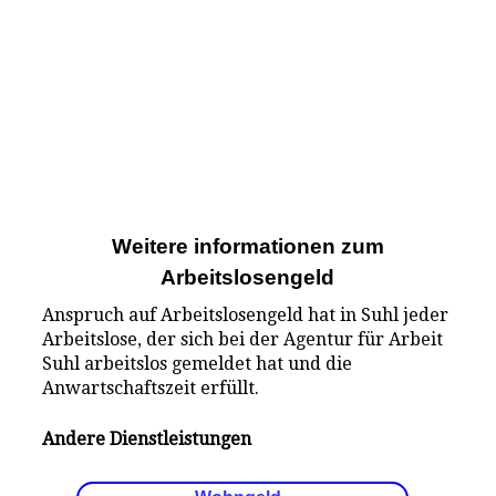
Weitere informationen zum
Arbeitslosengeld
Anspruch auf Arbeitslosengeld hat in Suhl jeder
Arbeitslose, der sich bei der Agentur für Arbeit
Suhl arbeitslos gemeldet hat und die
Anwartschaftszeit erfüllt.
Andere Dienstleistungen