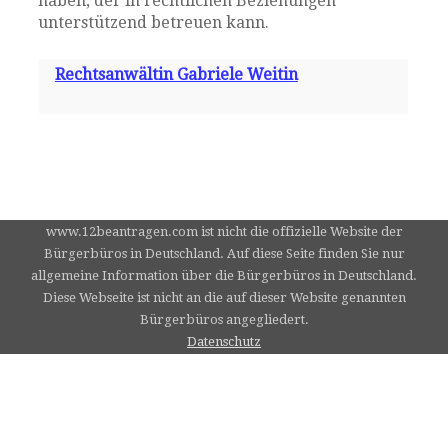
haben, der in rechtlichen Beziehungen
unterstützend betreuen kann.
Rechtsanwältin Gabriele Weitin
www.12beantragen.com ist nicht die offizielle Website der
Bürgerbüros in Deutschland. Auf diese Seite finden Sie nur
allgemeine Information über die Bürgerbüros in Deutschland.
Diese Webseite ist nicht an die auf dieser Website genannten
Bürgerbüros angegliedert.
Datenschutz