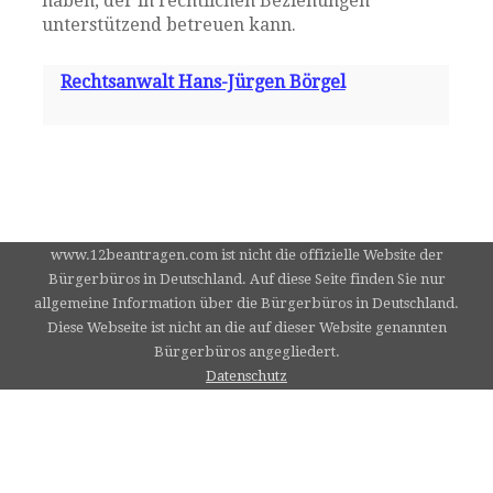
haben, der in rechtlichen Beziehungen
unterstützend betreuen kann.
Rechtsanwalt Hans-Jürgen Börgel
www.12beantragen.com ist nicht die offizielle Website der
Bürgerbüros in Deutschland. Auf diese Seite finden Sie nur
allgemeine Information über die Bürgerbüros in Deutschland.
Diese Webseite ist nicht an die auf dieser Website genannten
Bürgerbüros angegliedert.
Datenschutz