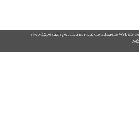
www.12beantragen.com ist nicht die offizielle Website d
Webs