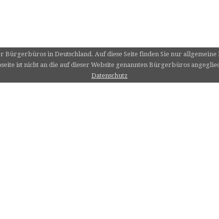
er Bürgerbüros in Deutschland. Auf diese Seite finden Sie nur allgemein
eite ist nicht an die auf dieser Website genannten Bürgerbüros angeglie
Datenschutz