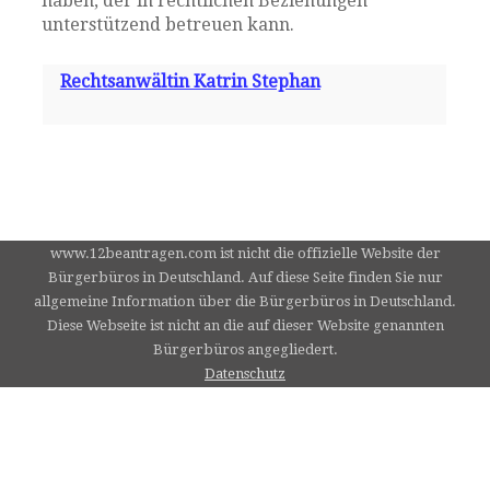
haben, der in rechtlichen Beziehungen
unterstützend betreuen kann.
Rechtsanwältin Katrin Stephan
www.12beantragen.com ist nicht die offizielle Website der
Bürgerbüros in Deutschland. Auf diese Seite finden Sie nur
allgemeine Information über die Bürgerbüros in Deutschland.
Diese Webseite ist nicht an die auf dieser Website genannten
Bürgerbüros angegliedert.
Datenschutz