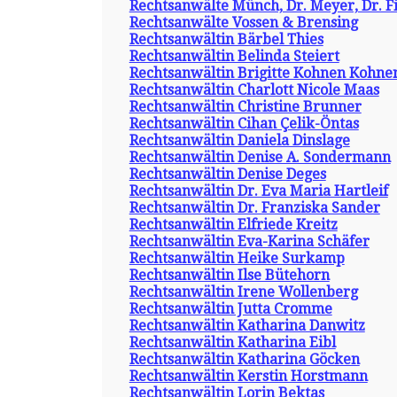
Rechtsanwälte Münch, Dr. Meyer, Dr. F
Rechtsanwälte Vossen & Brensing
Rechtsanwältin Bärbel Thies
Rechtsanwältin Belinda Steiert
Rechtsanwältin Brigitte Kohnen Kohne
Rechtsanwältin Charlott Nicole Maas
Rechtsanwältin Christine Brunner
Rechtsanwältin Cihan Çelik-Öntas
Rechtsanwältin Daniela Dinslage
Rechtsanwältin Denise A. Sondermann
Rechtsanwältin Denise Deges
Rechtsanwältin Dr. Eva Maria Hartleif
Rechtsanwältin Dr. Franziska Sander
Rechtsanwältin Elfriede Kreitz
Rechtsanwältin Eva-Karina Schäfer
Rechtsanwältin Heike Surkamp
Rechtsanwältin Ilse Bütehorn
Rechtsanwältin Irene Wollenberg
Rechtsanwältin Jutta Cromme
Rechtsanwältin Katharina Danwitz
Rechtsanwältin Katharina Eibl
Rechtsanwältin Katharina Göcken
Rechtsanwältin Kerstin Horstmann
Rechtsanwältin Lorin Bektas