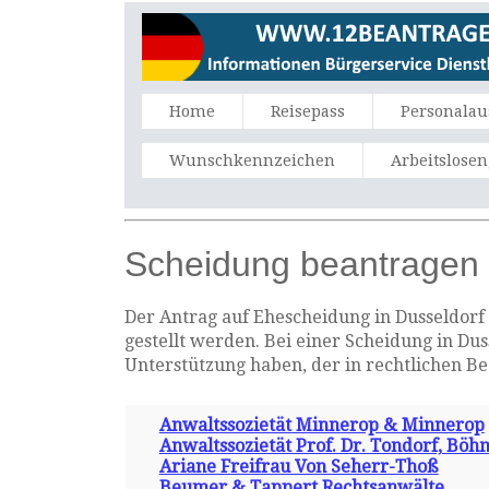
Home
Reisepass
Personalau
Wunschkennzeichen
Arbeitslose
Scheidung beantragen 
Der Antrag auf Ehescheidung in Dusseldorf 
gestellt werden. Bei einer Scheidung in Du
Unterstützung haben, der in rechtlichen B
Anwaltssozietät Minnerop & Minnerop
Anwaltssozietät Prof. Dr. Tondorf, Bö
Ariane Freifrau Von Seherr-Thoß
Beumer & Tappert Rechtsanwälte