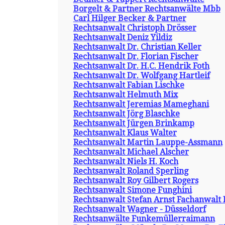
Borgelt & Partner Rechtsanwälte Mbb
Carl Hilger Becker & Partner
Rechtsanwalt Christoph Drösser
Rechtsanwalt Deniz Yildiz
Rechtsanwalt Dr. Christian Keller
Rechtsanwalt Dr. Florian Fischer
Rechtsanwalt Dr. H.C. Hendrik Foth
Rechtsanwalt Dr. Wolfgang Hartleif
Rechtsanwalt Fabian Lischke
Rechtsanwalt Helmuth Mix
Rechtsanwalt Jeremias Mameghani
Rechtsanwalt Jörg Blaschke
Rechtsanwalt Jürgen Brinkamp
Rechtsanwalt Klaus Walter
Rechtsanwalt Martin Lauppe-Assmann
Rechtsanwalt Michael Alscher
Rechtsanwalt Niels H. Koch
Rechtsanwalt Roland Sperling
Rechtsanwalt Roy Gilbert Rogers
Rechtsanwalt Simone Funghini
Rechtsanwalt Stefan Arnst Fachanwalt 
Rechtsanwalt Wagner - Düsseldorf
Rechtsanwälte Funkemüllerraimann