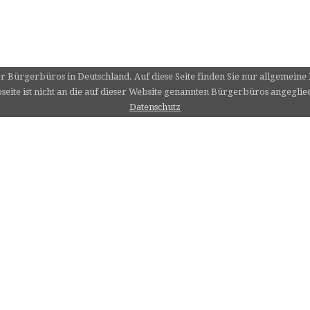
er Bürgerbüros in Deutschland. Auf diese Seite finden Sie nur allgemein
eite ist nicht an die auf dieser Website genannten Bürgerbüros angeglie
Datenschutz