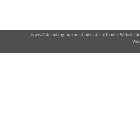
www.12beantragen.com ist nicht die offizielle Website d
Webs