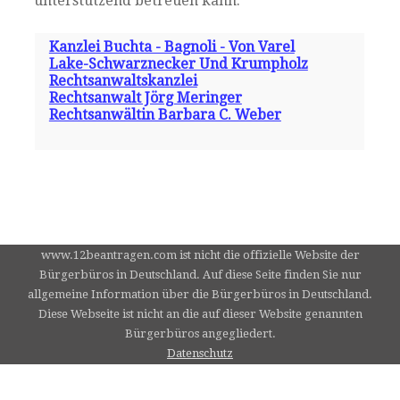
unterstützend betreuen kann.
Kanzlei Buchta - Bagnoli - Von Varel
Lake-Schwarznecker Und Krumpholz
Rechtsanwaltskanzlei
Rechtsanwalt Jörg Meringer
Rechtsanwältin Barbara C. Weber
www.12beantragen.com ist nicht die offizielle Website der
Bürgerbüros in Deutschland. Auf diese Seite finden Sie nur
allgemeine Information über die Bürgerbüros in Deutschland.
Diese Webseite ist nicht an die auf dieser Website genannten
Bürgerbüros angegliedert.
Datenschutz