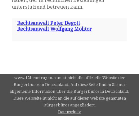
haben, der in rechtlichen Beziehungen
unterstützend betreuen kann.
Rechtsanwalt Peter Degott
Rechtsanwalt Wolfgang Molitor
www.12beantragen.com ist nicht die offizielle Website der
Bürgerbüros in Deutschland. Auf diese Seite finden Sie nur
allgemeine Information über die Bürgerbüros in Deutschland.
Diese Webseite ist nicht an die auf dieser Website genannten
Bürgerbüros angegliedert.
Datenschutz