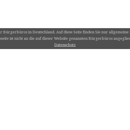
er Bürgerbüros in Deutschland. Auf diese Seite finden Sie nur allgemein
eite ist nicht an die auf dieser Website genannten Bürgerbüros angeglie
Datenschutz