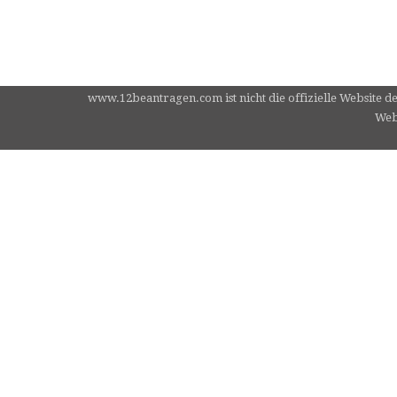
www.12beantragen.com ist nicht die offizielle Website d
Webs