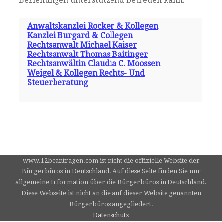
Beziehungen unterstützend betreuen kann.
Anwaltskanzlei Rocker & Kollegen
Kanzlei Burgard & Collegen
Rechtsanwalt Michael Kaiser
Rechtsanwalt Thomas Baitinger
Rechtsanwältin Claudia C. Moossen
Weigel & Kollegen Rechts- Und
Steuerberatung
www.12beantragen.com ist nicht die offizielle Website der
Bürgerbüros in Deutschland. Auf diese Seite finden Sie nur
allgemeine Information über die Bürgerbüros in Deutschland.
Diese Webseite ist nicht an die auf dieser Website genannten
Bürgerbüros angegliedert.
Datenschutz