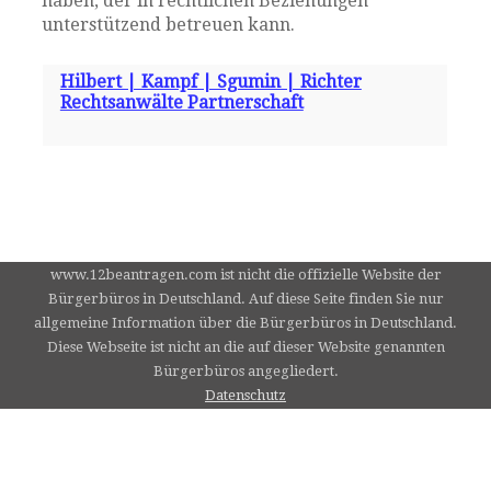
haben, der in rechtlichen Beziehungen
unterstützend betreuen kann.
Hilbert | Kampf | Sgumin | Richter
Rechtsanwälte Partnerschaft
www.12beantragen.com ist nicht die offizielle Website der
Bürgerbüros in Deutschland. Auf diese Seite finden Sie nur
allgemeine Information über die Bürgerbüros in Deutschland.
Diese Webseite ist nicht an die auf dieser Website genannten
Bürgerbüros angegliedert.
Datenschutz