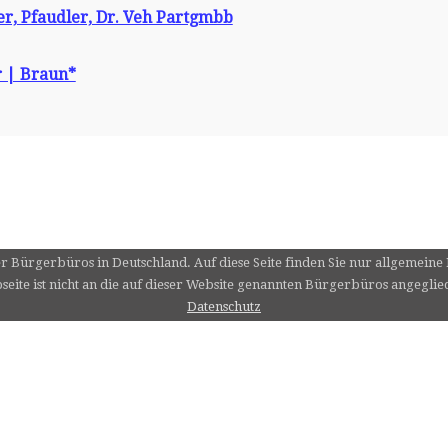
ter, Pfaudler, Dr. Veh Partgmbb
r | Braun*
er Bürgerbüros in Deutschland. Auf diese Seite finden Sie nur allgemein
eite ist nicht an die auf dieser Website genannten Bürgerbüros angeglie
Datenschutz