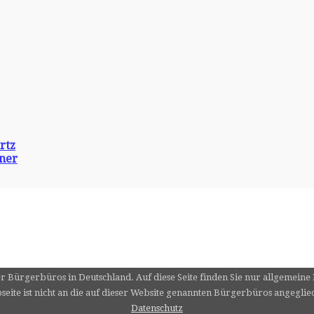
rtz
ner
er Bürgerbüros in Deutschland. Auf diese Seite finden Sie nur allgemein
eite ist nicht an die auf dieser Website genannten Bürgerbüros angeglie
Datenschutz