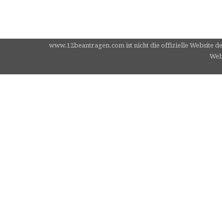
www.12beantragen.com ist nicht die offizielle Website d
Webs