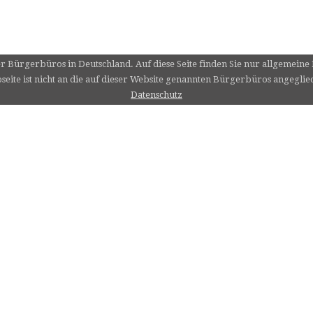
er Bürgerbüros in Deutschland. Auf diese Seite finden Sie nur allgemein
eite ist nicht an die auf dieser Website genannten Bürgerbüros angeglie
Datenschutz