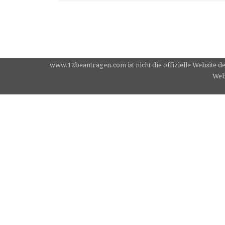
www.12beantragen.com ist nicht die offizielle Website d
Webs