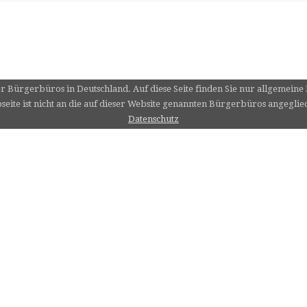
er Bürgerbüros in Deutschland. Auf diese Seite finden Sie nur allgemein
eite ist nicht an die auf dieser Website genannten Bürgerbüros angeglie
Datenschutz