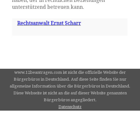
haben, der in rechtlichen Beziehungen
unterstützend betreuen kann.
Rechtsanwalt Ernst Scharr
www.12beantragen.com ist nicht die offizielle Website der
Bürgerbüros in Deutschland. Auf diese Seite finden Sie nur
allgemeine Information über die Bürgerbüros in Deutschland.
Diese Webseite ist nicht an die auf dieser Website genannten
Bürgerbüros angegliedert.
Datenschutz