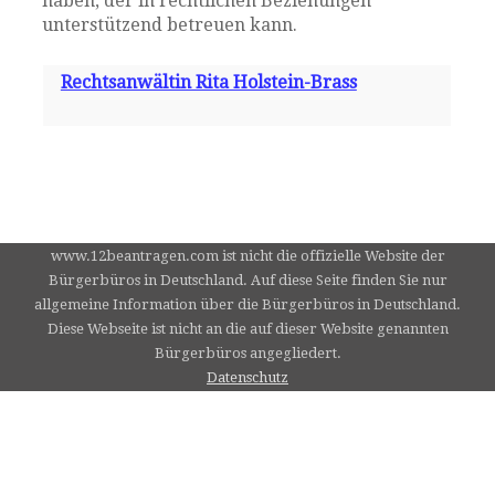
haben, der in rechtlichen Beziehungen
unterstützend betreuen kann.
Rechtsanwältin Rita Holstein-Brass
www.12beantragen.com ist nicht die offizielle Website der
Bürgerbüros in Deutschland. Auf diese Seite finden Sie nur
allgemeine Information über die Bürgerbüros in Deutschland.
Diese Webseite ist nicht an die auf dieser Website genannten
Bürgerbüros angegliedert.
Datenschutz