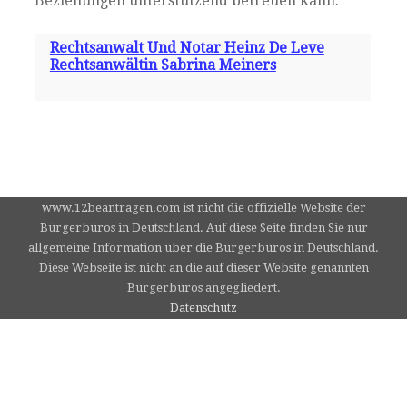
Beziehungen unterstützend betreuen kann.
Rechtsanwalt Und Notar Heinz De Leve
Rechtsanwältin Sabrina Meiners
www.12beantragen.com ist nicht die offizielle Website der
Bürgerbüros in Deutschland. Auf diese Seite finden Sie nur
allgemeine Information über die Bürgerbüros in Deutschland.
Diese Webseite ist nicht an die auf dieser Website genannten
Bürgerbüros angegliedert.
Datenschutz