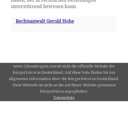
haben, der in rechtlichen Beziehungen
unterstützend betreuen kann.
Rechtsanwalt Gerold Hohe
www.12beantragen.com ist nicht die offizielle Website der
Bürgerbüros in Deutschland. Auf diese Seite finden Sie nur
allgemeine Information über die Bürgerbüros in Deutschland.
Diese Webseite ist nicht an die auf dieser Website genannten
Bürgerbüros angegliedert.
Datenschutz