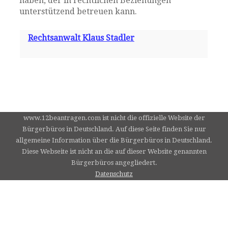
haben, der in rechtlichen Beziehungen
unterstützend betreuen kann.
Rechtsanwalt Klaus Stadler
www.12beantragen.com ist nicht die offizielle Website der
Bürgerbüros in Deutschland. Auf diese Seite finden Sie nur
allgemeine Information über die Bürgerbüros in Deutschland.
Diese Webseite ist nicht an die auf dieser Website genannten
Bürgerbüros angegliedert.
Datenschutz