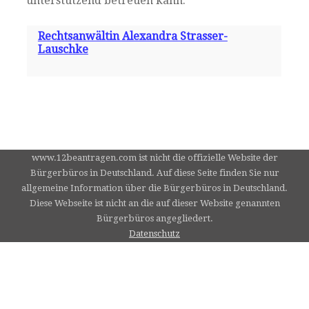
unterstützend betreuen kann.
Rechtsanwältin Alexandra Strasser-
Lauschke
www.12beantragen.com ist nicht die offizielle Website der
Bürgerbüros in Deutschland. Auf diese Seite finden Sie nur
allgemeine Information über die Bürgerbüros in Deutschland.
Diese Webseite ist nicht an die auf dieser Website genannten
Bürgerbüros angegliedert.
Datenschutz