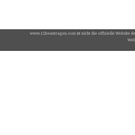
www.12beantragen.com ist nicht die offizielle Website d
Webs