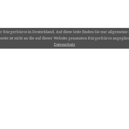
er Bürgerbüros in Deutschland. Auf diese Seite finden Sie nur allgemein
eite ist nicht an die auf dieser Website genannten Bürgerbüros angeglie
Datenschutz