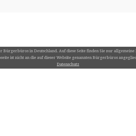
er Bürgerbüros in Deutschland. Auf diese Seite finden Sie nur allgemein
eite ist nicht an die auf dieser Website genannten Bürgerbüros angeglie
Datenschutz