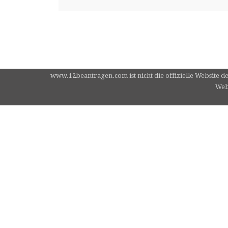
www.12beantragen.com ist nicht die offizielle Website d
Webs