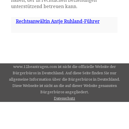
haben, der in rechtlichen Beziehungen
unterstützend betreuen kann.
Rechtsanwältin Antje Ruhland-Führer
www.12beantragen.com ist nicht die offizielle Website der
Bürgerbüros in Deutschland. Auf diese Seite finden Sie nur
allgemeine Information über die Bürgerbüros in Deutschland.
Diese Webseite ist nicht an die auf dieser Website genannten
Bürgerbüros angegliedert.
Datenschutz