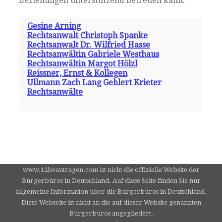
Beziehungen unterstützend betreuen kann.
Gesine Arning
Rechtsanwalt Christoph Spanke
Rechtsanwalt Dr. Wilfried Hasse
Rechtsanwältin Gabriele Westhaus
Rechtsanwältin Margot Hölzl
Reissner, Ernst & Kollegen
Ullmann Zach Lang Gehlert Krieter
Rechtsanwälte
www.12beantragen.com ist nicht die offizielle Website der
Bürgerbüros in Deutschland. Auf diese Seite finden Sie nur
allgemeine Information über die Bürgerbüros in Deutschland.
Diese Webseite ist nicht an die auf dieser Website genannten
Bürgerbüros angegliedert.