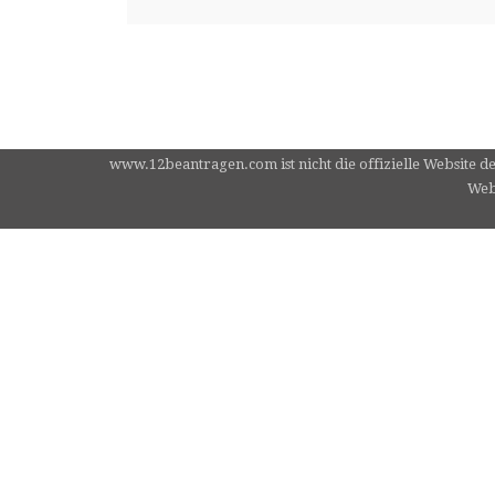
www.12beantragen.com ist nicht die offizielle Website d
Webs