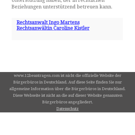
Unterstützung haben, der in rechtlichen
Beziehungen unterstützend betreuen kann.
Rechtsanwalt Ingo Martens
Rechtsanwältin Caroline Kistler
www.12beantragen.com ist nicht die offizielle Website der
Bürgerbüros in Deutschland. Auf diese Seite finden Sie nur
allgemeine Information über die Bürgerbüros in Deutschland.
Diese Webseite ist nicht an die auf dieser Website genannten
Bürgerbüros angegliedert.
Datenschutz