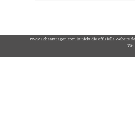
www.12beantragen.com ist nicht die offizielle Website d
Webs