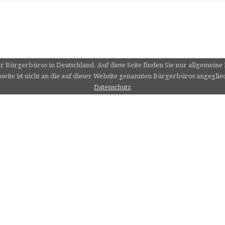
er Bürgerbüros in Deutschland. Auf diese Seite finden Sie nur allgemein
eite ist nicht an die auf dieser Website genannten Bürgerbüros angeglie
Datenschutz