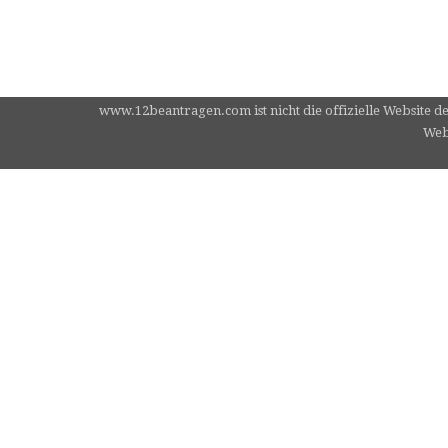
www.12beantragen.com ist nicht die offizielle Website d
Webs