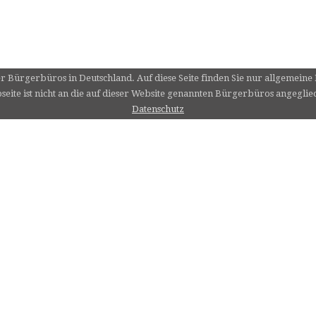
er Bürgerbüros in Deutschland. Auf diese Seite finden Sie nur allgemein
eite ist nicht an die auf dieser Website genannten Bürgerbüros angeglie
Datenschutz