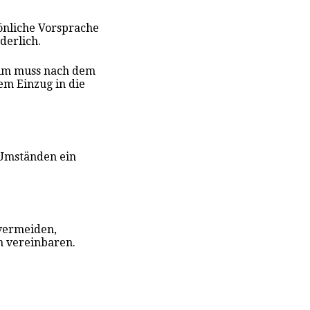
önliche Vorsprache
derlich.
im muss nach dem
em Einzug in die
r Umständen ein
vermeiden,
n vereinbaren.