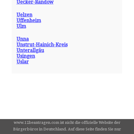
Uecker-Randow
Uelzen
Uffenheim
Ulm
Unna
Unstrut-Hainich-Kreis
Unterallgäu
Usingen
Uslar
www.12beantragen.com ist nicht die offizielle Website der
Bürgerbüros in Deutschland. Auf diese Seite finden Sie nur