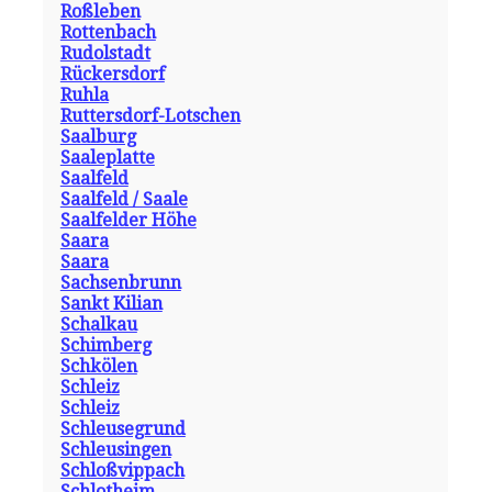
Roßleben
Rottenbach
Rudolstadt
Rückersdorf
Ruhla
Ruttersdorf-Lotschen
Saalburg
Saaleplatte
Saalfeld
Saalfeld / Saale
Saalfelder Höhe
Saara
Saara
Sachsenbrunn
Sankt Kilian
Schalkau
Schimberg
Schkölen
Schleiz
Schleiz
Schleusegrund
Schleusingen
Schloßvippach
Schlotheim