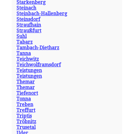
Starkenberg
Steinach
Steinbach-Hallenberg
Steinsdorf
Straufhain
Straußfurt
Suhl
Tabarz
Tambach-Dietharz
Tanna
Teichwitz
Teichwolframsdorf
Teistungen
Teistungen
Themar
Themar
Tiefenort
Tonna
Treben
Treffurt
Triptis
Tröbnitz
Trusetal
Uder