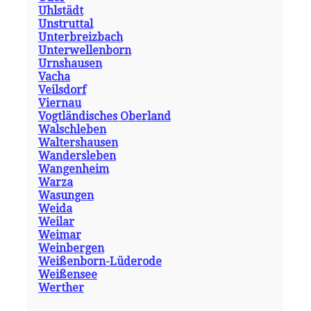
Uhlstädt
Unstruttal
Unterbreizbach
Unterwellenborn
Urnshausen
Vacha
Veilsdorf
Viernau
Vogtländisches Oberland
Walschleben
Waltershausen
Wandersleben
Wangenheim
Warza
Wasungen
Weida
Weilar
Weimar
Weinbergen
Weißenborn-Lüderode
Weißensee
Werther