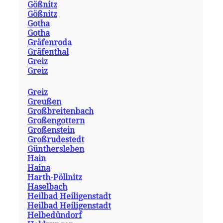
Gößnitz
Gößnitz
Gotha
Gotha
Gräfenroda
Gräfenthal
Greiz
Greiz
Greiz
Greußen
Großbreitenbach
Großengottern
Großenstein
Großrudestedt
Günthersleben
Hain
Haina
Harth-Pöllnitz
Haselbach
Heilbad Heiligenstadt
Heilbad Heiligenstadt
Helbedündorf