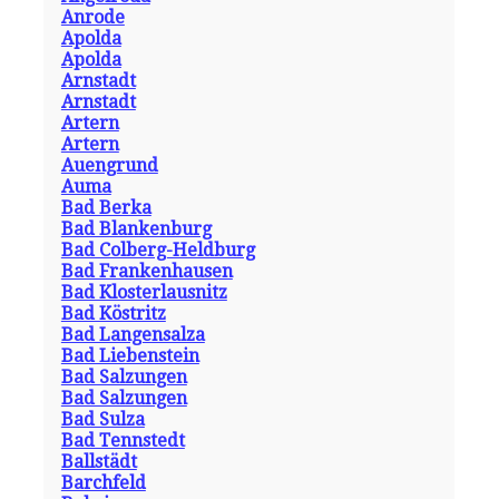
Anrode
Apolda
Apolda
Arnstadt
Arnstadt
Artern
Artern
Auengrund
Auma
Bad Berka
Bad Blankenburg
Bad Colberg-Heldburg
Bad Frankenhausen
Bad Klosterlausnitz
Bad Köstritz
Bad Langensalza
Bad Liebenstein
Bad Salzungen
Bad Salzungen
Bad Sulza
Bad Tennstedt
Ballstädt
Barchfeld