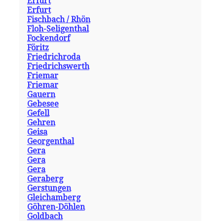
Erfurt
Erfurt
Fischbach / Rhön
Floh-Seligenthal
Fockendorf
Föritz
Friedrichroda
Friedrichswerth
Friemar
Friemar
Gauern
Gebesee
Gefell
Gehren
Geisa
Georgenthal
Gera
Gera
Gera
Geraberg
Gerstungen
Gleichamberg
Göhren-Döhlen
Goldbach