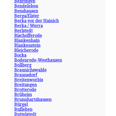
Behringen
Bendeleben
Benshausen
Berga/Elster
Berka vor der Hainich
Berka / Werra
Berlstedt
Bischofferode
Blankenhain
Blankenstein
Bleicherode
Bocka
Bodenrode-Westhausen
Bollberg
Braunichswalde
Braunsdorf
Breitenworbis
Breitungen
Brotterode
Brüheim
Brunnhartshausen
Bürgel
Bufleben
Buttelstedt