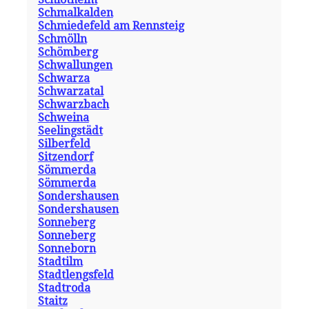
Schmalkalden
Schmiedefeld am Rennsteig
Schmölln
Schömberg
Schwallungen
Schwarza
Schwarzatal
Schwarzbach
Schweina
Seelingstädt
Silberfeld
Sitzendorf
Sömmerda
Sömmerda
Sondershausen
Sondershausen
Sonneberg
Sonneberg
Sonneborn
Stadtilm
Stadtlengsfeld
Stadtroda
Staitz