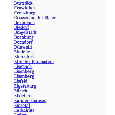
Buttstädt
Crawinkel
Creuzburg
Crossen an der Elster
Dermbach
Diedorf
Dingelstädt
Dornburg
Dorndorf
Dünwald
Ebeleben
Ebersdorf
Effelder-Rauenstein
Eisenach
Eisenberg
Eisenberg
Eisfeld
Elgersburg
Ellrich
Elxleben
Empfertshausen
Emsetal
Endschütz