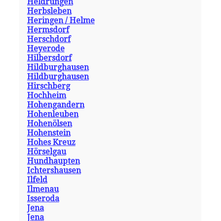
Heldrungen
Herbsleben
Heringen / Helme
Hermsdorf
Herschdorf
Heyerode
Hilbersdorf
Hildburghausen
Hildburghausen
Hirschberg
Hochheim
Hohengandern
Hohenleuben
Hohenölsen
Hohenstein
Hohes Kreuz
Hörselgau
Hundhaupten
Ichtershausen
Ilfeld
Ilmenau
Isseroda
Jena
Jena