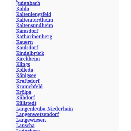
Judenbach
Kahla
Kaltenlengsfeld
Kaltennordheim
Kaltensundheim
Kamsdorf
Katharinenberg
Kauern
Kaulsdorf
Kindelbrück
Kirchheim
Klings
Kölleda
Königsee
Kraftsdorf
Kranichfeld
Krölpa
Kühdorf
Küllstedt
Langenleuba-Niederhain
Langenwetzendorf
Langewiesen
Lauscha