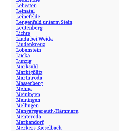
Lederhose
Lehesten
Leinatal
Leinefelde
Lengenfeld unterm Stein
Leutenberg
Lichte
Linda bei Weida
Lindenkreuz
Lobenstein
Lucka
Lunzig
Marksuhl
Marktgölitz
Martinroda
Masserberg
Mehna
Meiningen
Meiningen
Mellingen
Mengersgereuth-Hämmern
Menteroda
Merkendorf
Merkers-Kieselbach