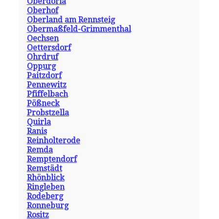
Oberdorla
Oberhof
Oberland am Rennsteig
Obermaßfeld-Grimmenthal
Oechsen
Oettersdorf
Ohrdruf
Oppurg
Paitzdorf
Pennewitz
Pfiffelbach
Pößneck
Probstzella
Quirla
Ranis
Reinholterode
Remda
Remptendorf
Remstädt
Rhönblick
Ringleben
Rodeberg
Ronneburg
Rositz