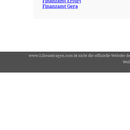
Finanzamt Erfurt
Finanzamt Gera
www.12beantragen.com ist nicht die offizielle Website d
Webs