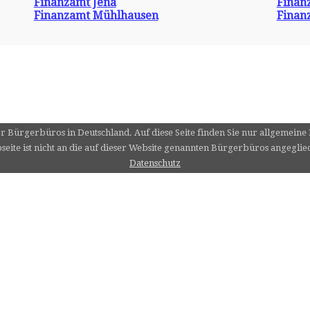
Finanzamt Jena
Finan
Finanzamt Mühlhausen
Finan
er Bürgerbüros in Deutschland. Auf diese Seite finden Sie nur allgemein
eite ist nicht an die auf dieser Website genannten Bürgerbüros angeglie
Datenschutz