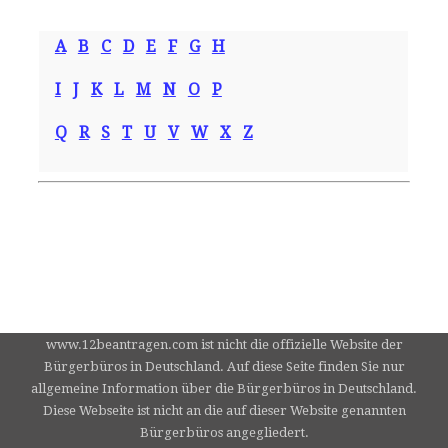
A
B
C
D
E
F
G
H
I
J
K
L
M
N
O
P
Q
R
S
T
U
V
W
X
Z
www.12beantragen.com ist nicht die offizielle Website der
Bürgerbüros in Deutschland. Auf diese Seite finden Sie nur
allgemeine Information über die Bürgerbüros in Deutschland.
Diese Webseite ist nicht an die auf dieser Website genannten
Bürgerbüros angegliedert.