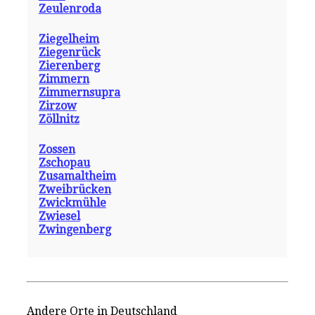
Zeulenroda
Ziegelheim
Ziegenrück
Zierenberg
Zimmern
Zimmernsupra
Zirzow
Zöllnitz
Zossen
Zschopau
Zusamaltheim
Zweibrücken
Zwickmühle
Zwiesel
Zwingenberg
Andere Orte in Deutschland