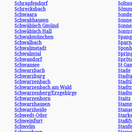
Schrapfendorf
Soltau
Schrecksbach
Sömm
Schwaara
Sonde
Schwabhausen
Sonne
Schwäbisch Gmünd
Sonne
Schwäbisch Hall
Sontr
Schwabmünchen
Spang
Schwalbach
Sparn
Schwalmstadt
Sponh
Schwalmtal
Sprin
Schwandorf
Spröt
Schwansee
St Gan
Schwarzbach
Stade
Schwarzburg
Stadta
Schwarzenbach
Stadt
Schwarzenbach am Wald
Stadt
Schwarzenberg/Erzgebirge
Stadts
Schwarzenborn
Staitz
Schwarzhausen
Stam
Schwarzheide
Stana
Schwedt-Oder
Stark
Schweinfurt
Staßf
Schwelm
Stauf