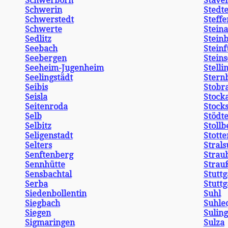
Schwerborn
Stave
Schwerin
Stedte
Schwerstedt
Steff
Schwerte
Stein
Sedlitz
Stein
Seebach
Steinf
Seebergen
Steins
Seeheim-Jugenheim
Stelli
Seelingstädt
Stern
Seibis
Stobr
Seisla
Stock
Seitenroda
Stocks
Selb
Stödt
Selbitz
Stollb
Seligenstadt
Stott
Selters
Stral
Senftenberg
Strau
Sennhütte
Strau
Sensbachtal
Stuttg
Serba
Stuttg
Siedenbollentin
Suhl
Siegbach
Suhle
Siegen
Sulin
Sigmaringen
Sulza