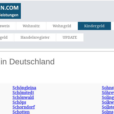
sweis
Wohnsitz
Wohngeld
Kindergeld
ngeld
Handelsregister
UPDATE
 in Deutschland
Schöngleina
Sohns
Schönstedt
Söhre
Schönwald
Solin
Schöps
Solkw
Schorndorf
Sollst
Schotten
Solms