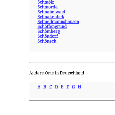
Schmölz
Schmorda
Schnabelwaid
Schnakenbek
Schnellmannshausen
Schöffengrund
Schömberg
Schöndorf
Schöneck
Andere Orte in Deutschland
A
B
C
D
E
F
G
H