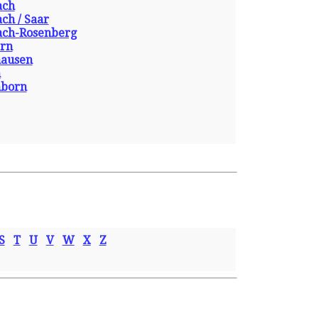
ach
ch / Saar
ach-Rosenberg
rn
ausen
n
born
S
T
U
V
W
X
Z