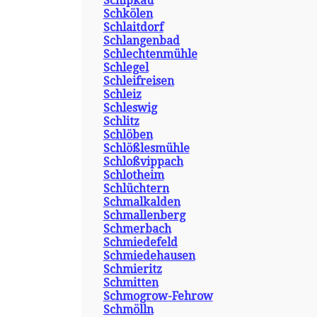
Schipkau
Schkölen
Schlaitdorf
Schlangenbad
Schlechtenmühle
Schlegel
Schleifreisen
Schleiz
Schleswig
Schlitz
Schlöben
Schlößlesmühle
Schloßvippach
Schlotheim
Schlüchtern
Schmalkalden
Schmallenberg
Schmerbach
Schmiedefeld
Schmiedehausen
Schmieritz
Schmitten
Schmogrow-Fehrow
Schmölln