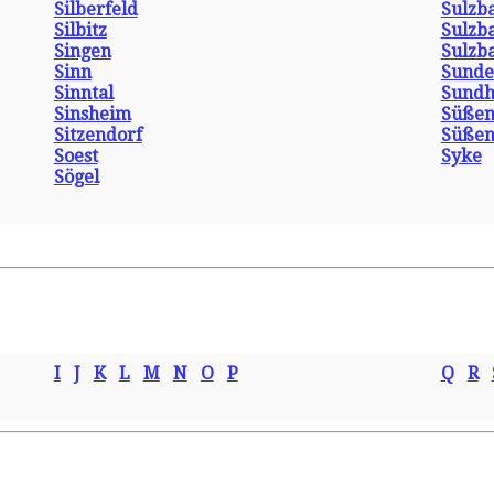
Silberfeld
Sulzb
Silbitz
Sulzba
Singen
Sulzb
Sinn
Sunde
Sinntal
Sundh
Sinsheim
Süße
Sitzendorf
Süßen
Soest
Syke
Sögel
I
J
K
L
M
N
O
P
Q
R