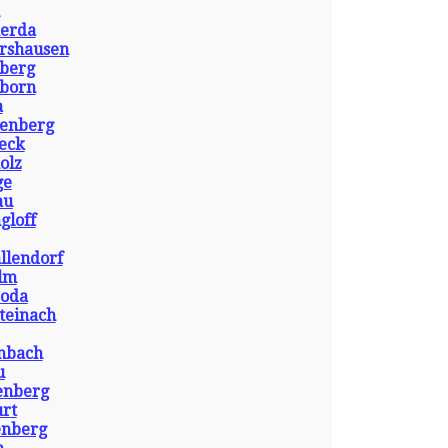
erda
rshausen
berg
born
a
enberg
eck
olz
ge
au
gloff
llendorf
ilm
roda
teinach
mbach
u
enberg
urt
enberg