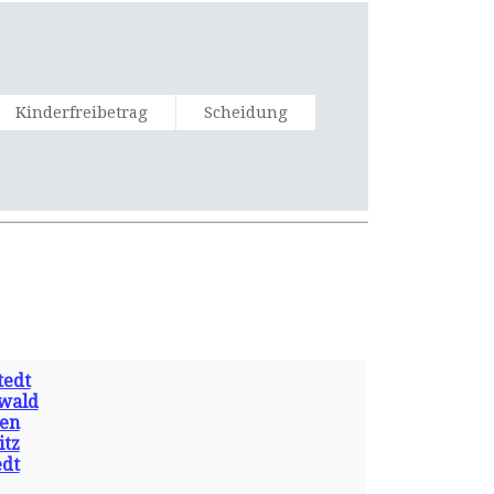
Kinderfreibetrag
Scheidung
tedt
wald
gen
itz
edt