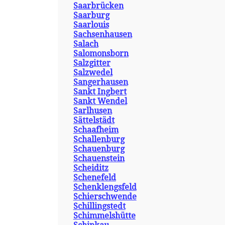
Saarbrücken
Saarburg
Saarlouis
Sachsenhausen
Salach
Salomonsborn
Salzgitter
Salzwedel
Sangerhausen
Sankt Ingbert
Sankt Wendel
Sarlhusen
Sättelstädt
Schaafheim
Schallenburg
Schauenburg
Schauenstein
Scheiditz
Schenefeld
Schenklengsfeld
Schierschwende
Schillingstedt
Schimmelshütte