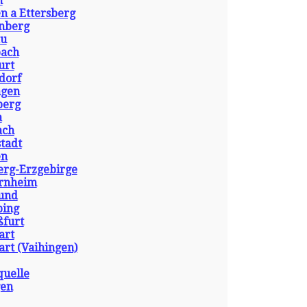
n
n a Ettersberg
enberg
au
bach
urt
dorf
ngen
berg
a
ach
tadt
en
erg-Erzgebirge
ernheim
sund
bing
ßfurt
art
art (Vaihingen)
quelle
gen